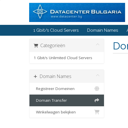
1 Gbit/s Cloud Servers
Domain Names
Do
Categorieën
1 Gbit/s Unlimited Cloud Servers
Domain Names
Registreer Domeinen
Domain Transfer
Winkelwagen bekijken