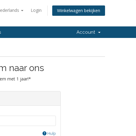
ederlands
Login
Winkelwagen bekijken
s
Account
m naar ons
em met 1 jaar!*
Hulp