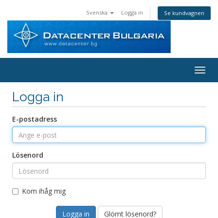
Svenska
Logga in
Se kundvagnen
Växla
Logga in
E-postadress
Lösenord
Kom ihåg mig
Glömt lösenord?